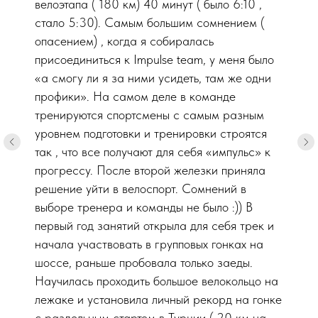
велоэтапа ( 180 км) 40 минут ( было 6:10 ,
стало 5:30). Самым большим сомнением (
опасением) , когда я собиралась
присоединиться к Impulse team, у меня было
«а смогу ли я за ними усидеть, там же одни
профики». На самом деле в команде
тренируются спортсмены с самым разным
уровнем подготовки и тренировки строятся
так , что все получают для себя «импульс» к
прогрессу. После второй железки приняла
решение уйти в велоспорт. Сомнений в
выборе тренера и команды не было :)) В
первый год занятий открыла для себя трек и
начала участвовать в групповых гонках на
шоссе, раньше пробовала только заеды.
Научилась проходить большое велокольцо на
лежаке и установила личный рекорд на гонке
с раздельным стартом в Турции ( 20 км на